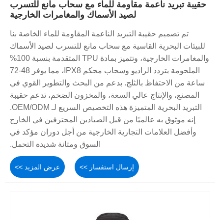
حقيبة تبريد ناعمة مقاومة للماء مع سحاب مانع للتسرب
لصيد الأسماك والمغامرات الخارجية
تم تصميم حقيبة التبريد الناعمة المقاومة للماء الخاصة بنا
للبيئات البحرية القاسية مع سحاب مانع للتسرب لصيد الأسماك
والمغامرات الخارجية، وتتميز بمادة TPU المتقدمة بنسبة 100%
الملحومة بتردد الراديو وسحاب محكم IPX8، مما يوفر 48-72
ساعة من الاحتفاظ بالثلج. بدعم من البحث والتطوير القوي في
المصنع، والإنتاج عالي السعة، والمخزون الضخم، تدعم حقيبة
التبريد البحرية المتميزة هذه التخصيص السريع لـ OEM/ODM.
إنه موثوق به عالميًا من قبل الصيادين المحترفين في الخارج
وأفضل العلامات التجارية الخارجية من أجل دوران مؤكد في
السوق ومتانة شديدة التحمل.
إرسال استفسار >>
عرض المزيد >>