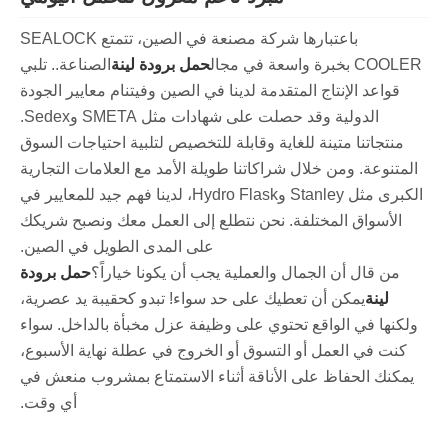
باعتبارها شركة مصنعة في الصين، تتمتع SEALOCK
COOLER بخبرة واسعة في مجال
حمل برودة لينة
الصناعة.. تلبي
قواعد الإنتاج المتقدمة لدينا في الصين وفيتنام معايير الجودة
الدولية وقد حصلت على شهادات مثل SMETA وSedex.
منتجاتنا متينة للغاية وقابلة للتخصيص لتلبية احتياجات السوق
المتنوعة. ومن خلال شراكاتنا طويلة الأمد مع العلامات التجارية
الكبرى مثل Stanley وHydro Flask، لدينا فهم جيد للمعايير في
الأسواق المختلفة. نحن نتطلع إلى العمل معك ونصبح شريكك
على المدى الطويل في الصين.
من قال أن الجمال والعملية يجب أن يكونا خياراً؟
حمل برودة
لينة
يمكن أن تعطيك على حد سواء! تبدو كحقيبة يد عصرية،
ولكنها في الواقع تحتوي على وظيفة عزل مخبأة بالداخل. سواء
كنت في العمل أو التسوق أو الخروج في عطلة نهاية الأسبوع،
يمكنك الحفاظ على الأناقة أثناء الاستمتاع بمشروب منعش في
أي وقت.