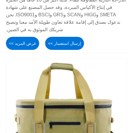
في إنتاج الأكياس المبردة، وقد حصل المصنع على شهادة
SMETA وHIGG وSCAN وGRS وBSCI وISO9001. نحن
ندعوك بصدق إلى إقامة علاقة تعاون طويلة الأمد معنا وتصبح
شريكك الموثوق به في الصين.
إرسال استفسار >>
عرض المزيد >>