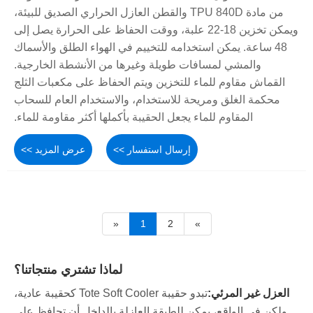
من مادة TPU 840D والقطن العازل الحراري الصديق للبيئة،
ويمكن تخزين 18-22 علبة، ووقت الحفاظ على الحرارة يصل إلى
48 ساعة. يمكن استخدامه للتخييم في الهواء الطلق والأسماك
والمشي لمسافات طويلة وغيرها من الأنشطة الخارجية.
القماش مقاوم للماء للتخزين ويتم الحفاظ على مكعبات الثلج
محكمة الغلق ومريحة للاستخدام، والاستخدام العام للسحاب
المقاوم للماء يجعل الحقيبة بأكملها أكثر مقاومة للماء.
إرسال استفسار >>
عرض المزيد >>
«
1
2
»
لماذا تشتري منتجاتنا؟
العزل غير المرئي:
تبدو حقيبة Tote Soft Cooler كحقيبة عادية،
ولكن في الواقع، يمكن للطبقة العازلة بالداخل أن تحافظ على