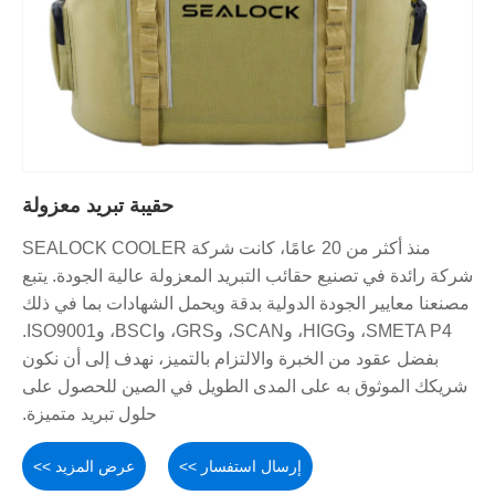
حقيبة تبريد معزولة
منذ أكثر من 20 عامًا، كانت شركة SEALOCK COOLER
شركة رائدة في تصنيع حقائب التبريد المعزولة عالية الجودة. يتبع
مصنعنا معايير الجودة الدولية بدقة ويحمل الشهادات بما في ذلك
SMETA P4، وHIGG، وSCAN، وGRS، وBSCI، وISO9001.
بفضل عقود من الخبرة والالتزام بالتميز، نهدف إلى أن نكون
شريكك الموثوق به على المدى الطويل في الصين للحصول على
حلول تبريد متميزة.
إرسال استفسار >>
عرض المزيد >>