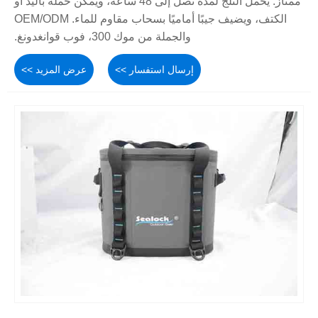
ممتاز. يحمل الثلج لمدة تصل إلى 48 ساعة، ويمكن حمله باليد أو
الكتف، ويضيف جيبًا أماميًا بسحاب مقاوم للماء. OEM/ODM
والجملة من موك 300، فوب قوانغدونغ.
إرسال استفسار >>
عرض المزيد >>