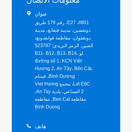
عنوان

#801، E27، رقم 179 طريق
دونغشين، مدينة فنغانغ، مدينة
دونغقوان، مقاطعة قوانغدونغ،
الصين. الرمز البريدي: 523787
لو B11، B12، B13، B14،
đường số 1، KCN Việt
Hương 2، An Tây، Bến Cát،
Bình Dương، فيتنام
Lot E6C، مجمع Viet Huong
2 الصناعي، بلدية An Tay،
مقاطعة Ben Cat، مقاطعة
Binh Duong
هاتف
