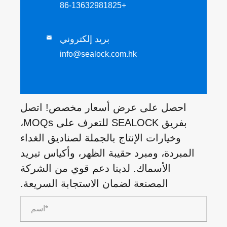
+86-13632981825
بريد إلكتروني

info@sealock.com.hk
احصل على عرض أسعار مخصص! اتصل
بفريق SEALOCK للتعرف على MOQs،
وخيارات الإنتاج بالجملة لصناديق الغداء
المبردة، ومبرد حقيبة الظهر، وأكياس تبريد
الأسماك. لدينا دعم قوي من الشركة
المصنعة لضمان الاستجابة السريعة.