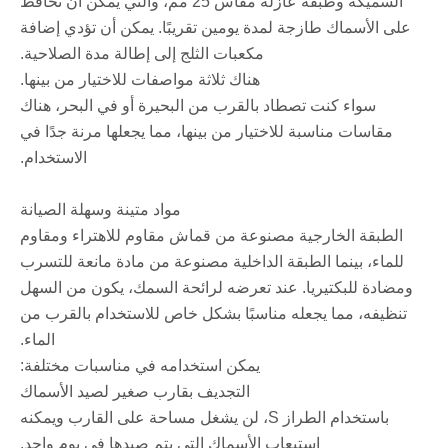
السميكة وطبقة عازلة مقاس 25 مم، والتي يمكن أن تحافظ
على الأسماك طازجة لمدة يومين تقريبًا. يمكن أن تؤدي إضافة
مكعبات الثلج إلى إطالة مدة الصلاحية.
هناك ثلاثة مواصفات للاختيار من بينها.
سواء كنت تصطاد بالقرب من البحيرة أو في البحر، هناك
مقاسات مناسبة للاختيار من بينها، مما يجعلها مرنة جدًا في
الاستخدام.
مواد متينة وسهلة الصيانة
الطبقة الخارجية مصنوعة من قماش مقاوم للاهتراء ومقاوم
للماء، بينما الطبقة الداخلية مصنوعة من مادة مانعة للتسرب
ومضادة للبكتيريا. عند تعرضه لرائحة السمك، يكون من السهل
تنظيفه، مما يجعله مناسبًا بشكل خاص للاستخدام بالقرب من
الماء.
يمكن استخدامه في مناسبات مختلفة:
التجديف بقارب صغير لصيد الأسماك
باستخدام الطراز S، لن يشغل مساحة على القارب ويمكنه
استيعاب الأسماك التي يتم صيدها في يوم واحد.