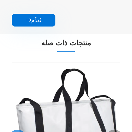
يُقدِّم

منتجات ذات صله