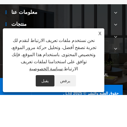
معلومات عنا
منتجات
X
أخبار
نحن نستخدم ملفات تعريف الارتباط لنقدم لك
تجربة تصفح أفضل، وتحليل حركة مرور الموقع،
اتصل بنا
وتخصيص المحتوى. باستخدام هذا الموقع، فإنك
توافق على استخدامنا لملفات تعريف
الارتباط.
سياسة الخصوصية
XML
|
RSS
|
Sitemap
|
Links
|
سياسة الخصوصية
يرفض
يقبل


حقوق الطبع والنشر © 2025 YiFuLong Outdoor Gear Co., Ltd.
جميع الحقوق محفوظة.