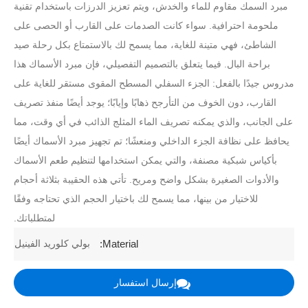
مبرد السمك مقاوم للماء والخدش، ويتم تعزيز الدرزات باستخدام تقنية
ملحومة احترافية. سواء كانت الصدمات على القارب أو الحصى على
الشاطئ، فهي متينة للغاية، مما يسمح لك بالاستمتاع بكل رحلة صيد
براحة البال. فيما يتعلق بالتصميم التفصيلي، فإن مبرد الأسماك هذا
مدروس جيدًا بالفعل: الجزء السفلي المسطح المقوى مستقر للغاية على
القارب، دون الخوف من التأرجح ذهابًا وإيابًا؛ يوجد أيضًا منفذ تصريف
على الجانب، والذي يمكنه تصريف الماء المثلج الذائب في أي وقت، مما
يحافظ على نظافة الجزء الداخلي ومنعشًا؛ تم تجهيز مبرد الأسماك أيضًا
بأكياس شبكية مصنفة، والتي يمكن استخدامها لتنظيم طعم الأسماك
والأدوات الصغيرة بشكل واضح ومريح. تأتي هذه الحقيبة بثلاثة أحجام
للاختيار من بينها، مما يسمح لك باختيار الحجم الذي تحتاجه وفقًا
لمتطلباتك.
بولي كلوريد الفينيل
Material:
إرسال استفسار