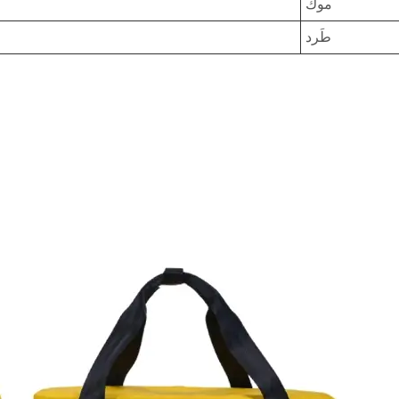
موك
طَرد