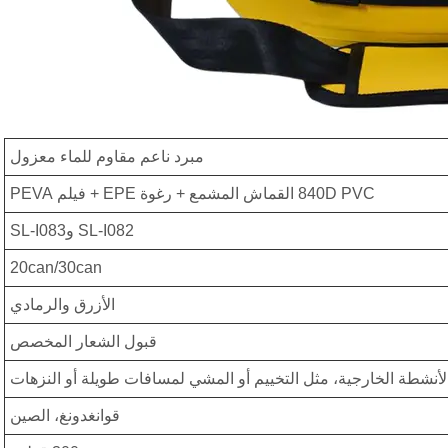
مبرد ناعم مقاوم للماء معزول
840D PVC القماش المشمع + رغوة EPE + فيلم PEVA
SL-I082 وSL-I083
20can/30can
الأزرق والرمادي
قبول الشعار المخصص
لأنشطة الخارجية، مثل التخييم أو المشي لمسافات طويلة أو النزهات
قوانغدونغ، الصين