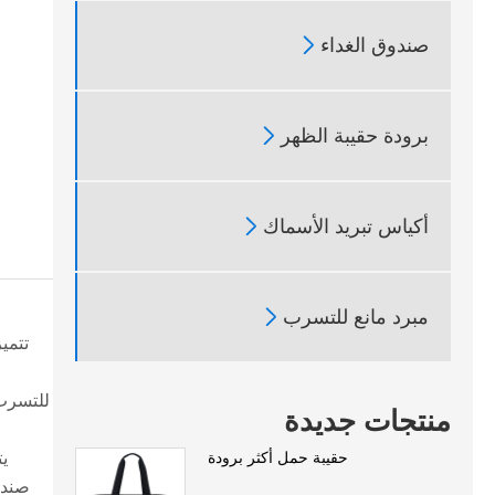

صندوق الغداء

برودة حقيبة الظهر

أكياس تبريد الأسماك

مبرد مانع للتسرب
خ
منتجات جديدة
يت
حقيبة حمل أكثر برودة
صندو