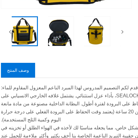
وصف المنتج
دم لكم التصميم المدروس لهذا المبرد الناعم المعزول المقاوم للماء:
تتميز هذه الحقيبة المعزولة، المصنعة من قبل الشركة الصينية SEALOCK COOLER، بأداء عزل استثنائي. يشتمل غلافه الخارجي الانسيابي على
على البرودة لفترة أطول. البطانة الداخلية مصنوعة من مادة مانعة
للتسرب صالحة للطعام، ومع الثلج، يمكنها الحفاظ على الطعام طازجًا لأكثر من 20 ساعة (يعتمد وقت الحفاظ على البرودة الفعلي على درجة حرارة
اليوم وكمية الثلج المستخدمة).
بشكل خاص، مما يجعله مناسبًا لك لأخذه في الهواء الطلق أو تخزينه في
قيبة التبريد الناعمة الخاصة بنا أخف بكثير وأكثر ملاءمة للحمل عند