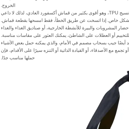
الخروج.
أكثر ما يعجبني هو قدرته على مقاومة الماء. السطح مصنوع خصيصًا من نسيج TPU، وهو أقوى بكثير من قماش أكسفورد العادي، لذلك لا داعي
 بشكل خاص. إذا اتسخت عن طريق الخطأ، فقط امسحها بقطعة قماش.
1 علبة. سواء كنت بحاجة إلى إحضار المشروبات والبيرة للأنشطة الخارجية، أو صناديق الغداء والغداء
 للتخييم أو العطلات على الشاطئ، يمكنك العثور على مقاسات مناسبة.
جد أيضًا جيب بسحاب مصمم في الأمام، والذي يمكنه حمل بعض الأشياء
ع مع الأصدقاء، أو القيادة الذاتية أو التنزه سيرًا على الأقدام، فإن
حملها مناسب جدًا.