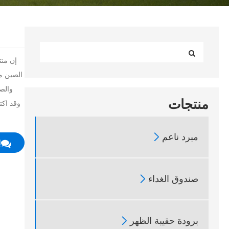
والصي
منتجات
وقد اكت

مبرد ناعم
إ

صندوق الغداء

برودة حقيبة الظهر