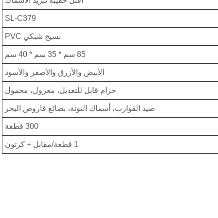
اقتل حقيبة تبريد الأسماك
SL-C379
نسيج شبكي PVC
85 سم * 35 سم * 40 سم
الأبيض والأزرق والأصفر والأسود
حزام قابل للتعديل، معزول، محمول
صيد القوارب، أسماك التونة، بضائع قاروص البحر
300 قطعة
1 قطعة/مقابل + كرتون