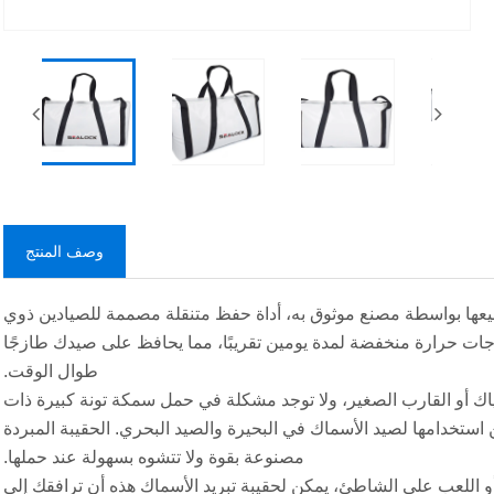
وصف المنتج
أسماك الاحترافية SEALOCK COOLER، التي تم تصنيعها بواسطة مصنع موثوق به، أداة حفظ متنقلة مصممة للصيادين ذوي
لة 20 مم، يمكنها الحفاظ على درجات حرارة منخفضة لمدة يومين تقريبًا، مما يحافظ على صيدك طازجًا
طوال الوقت.
ة × 16 بوصة) ليناسب قوارب الكاياك أو القارب الصغير، ولا توجد مشكلة في حمل سمكة تونة كبيرة ذات
ن استخدامها لصيد الأسماك في البحيرة والصيد البحري. الحقيبة المبردة
مصنوعة بقوة ولا تتشوه بسهولة عند حملها.
و اللعب على الشاطئ، يمكن لحقيبة تبريد الأسماك هذه أن ترافقك إلى