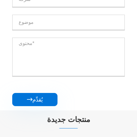
يُقدِّم

منتجات جديدة